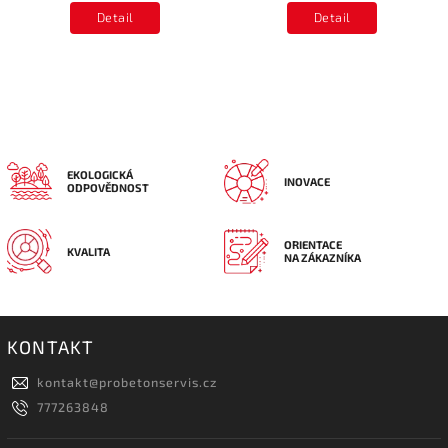
Detail
Detail
EKOLOGICKÁ
INOVACE
ODPOVĚDNOST
ORIENTACE
KVALITA
NA ZÁKAZNÍKA
KONTAKT
kontakt
@
probetonservis.cz
777263848