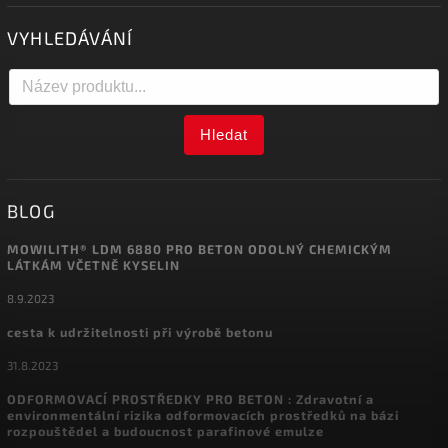
VYHLEDÁVÁNÍ
Hledat
BLOG
MOWILITH® LDM 6880 PRO BETON ODOLNÝ CHEMICKÝM
LÁTKÁM VČETNĚ KYSELIN
8.9.2023
cesta k udržitelnosti při výrobě betonu
31.8.2023
ODFORMOVACÍ PROSTŘEDKY PRO BETON : Zdravotní a
environmentální rizika odformovacích prostředků na bázi
rozpouštědel a budoucnost parafinové emulze