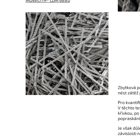
MOWILITH® LDM 6880
Zbytková p
nést zátěž 
Pro kvantif
V těchto te
křivkou, po
popraskání
Je však důl
závislosti 