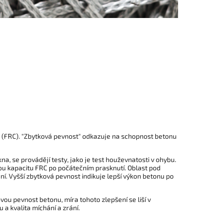
 (FRC). "Zbytková pevnost" odkazuje na schopnost betonu
a, se provádějí testy, jako je test houževnatosti v ohybu.
osnou kapacitu FRC po počátečním prasknutí. Oblast pod
í. Vyšší zbytková pevnost indikuje lepší výkon betonu po
vou pevnost betonu, míra tohoto zlepšení se liší v
 a kvalita míchání a zrání.