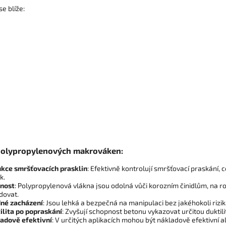
e blíže:
olypropylenových makrováken:
kce smršťovacích prasklin
: Efektivně kontrolují smršťovací praskání,
k.
nost
: Polypropylenová vlákna jsou odolná vůči korozním činidlům, na 
dovat.
né zacházení
: Jsou lehká a bezpečná na manipulaci bez jakéhokoli rizi
ilita po popraskání
: Zvyšují schopnost betonu vykazovat určitou duktil
adově efektivní
: V určitých aplikacích mohou být nákladově efektivní 