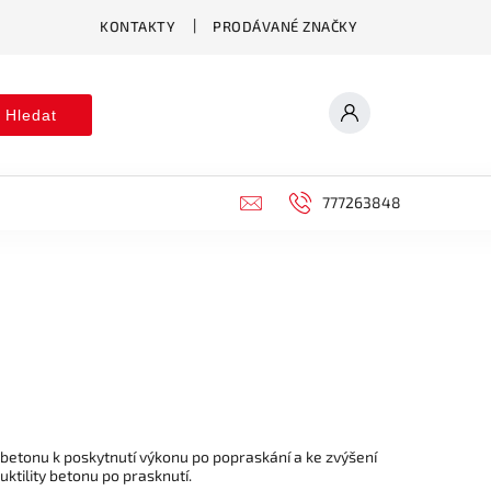
KONTAKTY
PRODÁVANÉ ZNAČKY
Hledat
777263848
v betonu k poskytnutí výkonu po popraskání a ke zvýšení
ktility betonu po prasknutí.