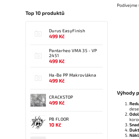
Podívejme s
Top 10 produktů
Durus EasyFinish
499 Kč
Pantarheo VMA 35 - VP
2451
499 Kč
Ha-Be PP Makrovlákna
499 Kč
Výhody p
CRACKSTOP
499 Kč
Redu
dese
Odol
PB FLOOR
koro
10 Kč
Snad
Dukt
Nákl