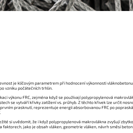
evnost je klíčovým parametrem při hodnocení výkonnosti vláknobetonu
po vzniku počátečních trhlin.
ikaci výkonu FRC, zejména když se používají polypropylenová makrovlákn
stech se vytváří křivky zatížení vs. průhyb. Z těchto křivek lze určit n
 prvním prasknutí, reprezentuje energii absorbovanou FRC po popraskán
.
ežité si uvědomit, že i když polypropylenová makrovlákna zvyšují zbytko
na faktorech, jako je obsah vláken, geometrie vláken, návrh směsi betonu