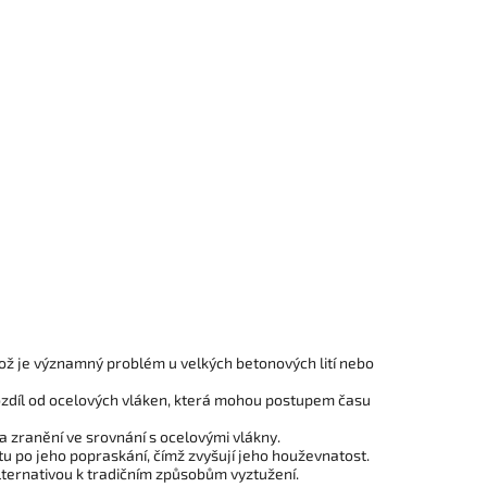
 což je významný problém u velkých betonových lití nebo
rozdíl od ocelových vláken, která mohou postupem času
ka zranění ve srovnání s ocelovými vlákny.
itu po jeho popraskání, čímž zvyšují jeho houževnatost.
alternativou k tradičním způsobům vyztužení.