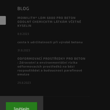
BLOG
MOWILITH® LDM 6880 PRO BETON
ODOLNÝ CHEMICKÝM LÁTKÁM VČETNĚ
KYSELIN
8.9.2023
cesta k udržitelnosti při výrobě betonu
31.8.2023
ODFORMOVACÍ PROSTŘEDKY PRO BETON
: Zdravotní a environmentální rizika
odformovacích prostředků na bázi
rozpouštědel a budoucnost parafinové
emulze
29.8.2023
a.
Souhlasím