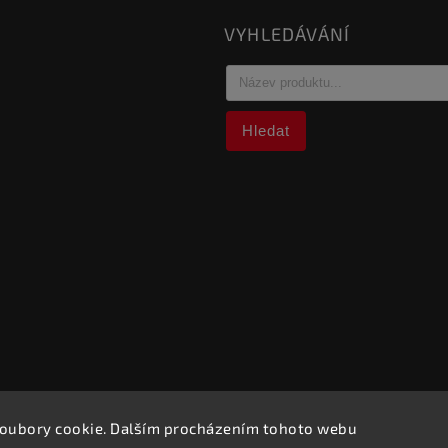
VYHLEDÁVÁNÍ
Hledat
oubory cookie. Dalším procházením tohoto webu
opyright 2023
PROBETON Servis s.r.o.®
. Všechna práva vyhrazen