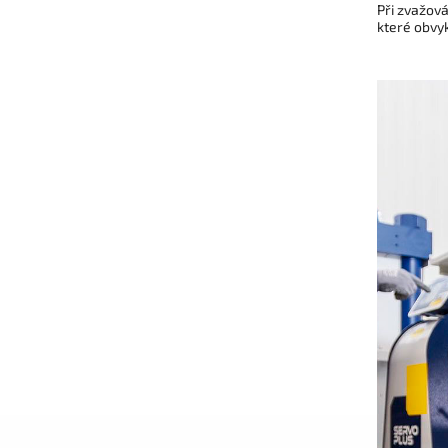
Při zvažová
které obvy