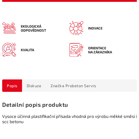
EKOLOGICKÁ
INOVACE
ODPOVĚDNOST
ORIENTACE
KVALITA
NA ZÁKAZNÍKA
Popis
Diskuze
Značka
Probeton Servis
Detailní popis produktu
Vysoce účinná plastifikační přísada vhodná pro výrobu měkké směsi i
scc betonu