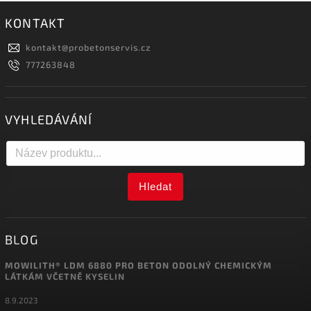
KONTAKT
kontakt
@
probetonservis.cz
777263848
VYHLEDÁVÁNÍ
Hledat
BLOG
MOWILITH® LDM 6880 PRO BETON ODOLNÝ CHEMICKÝM
LÁTKÁM VČETNĚ KYSELIN
8.9.2023