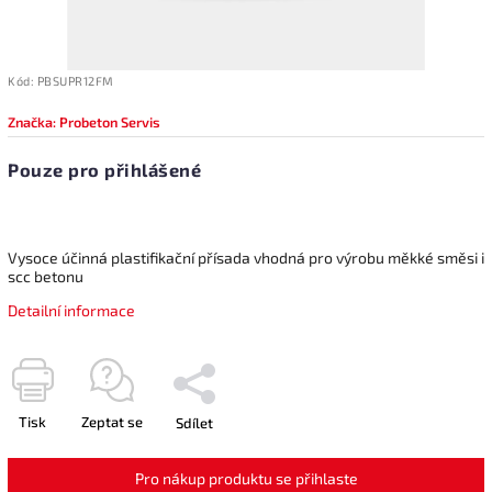
Kód:
PBSUPR12FM
Značka:
Probeton Servis
Pouze pro přihlášené
Vysoce účinná plastifikační přísada vhodná pro výrobu měkké směsi i
scc betonu
Detailní informace
Tisk
Zeptat se
Sdílet