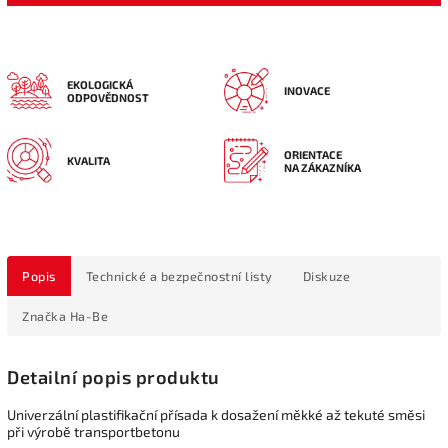
EKOLOGICKÁ
INOVACE
ODPOVĚDNOST
ORIENTACE
KVALITA
NA ZÁKAZNÍKA
Popis
Technické a bezpečnostní listy
Diskuze
Značka
Ha-Be
Detailní popis produktu
Univerzální plastifikační přísada k dosažení měkké až tekuté směsi
při výrobě transportbetonu