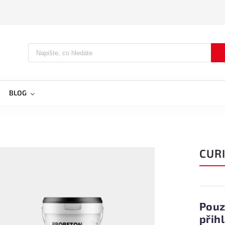
BLOG
CUR
Pouz
přih