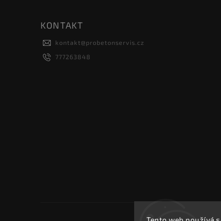
KONTAKT
kontakt
@
probetonservis.cz
777263848
Tento web používá s