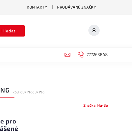
KONTAKTY
PRODÁVANÉ ZNAČKY
Hledat
777263848
ING
Kód:
CURINGCURING
Značka:
Ha-Be
e pro
lášené