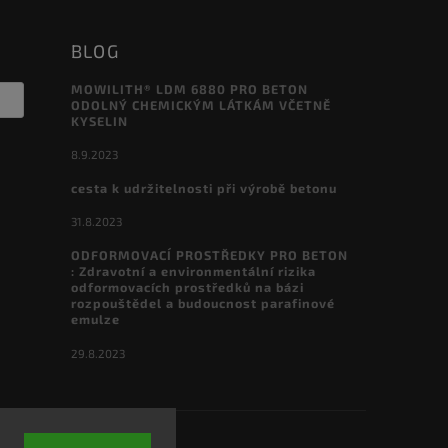
BLOG
MOWILITH® LDM 6880 PRO BETON
ODOLNÝ CHEMICKÝM LÁTKÁM VČETNĚ
KYSELIN
8.9.2023
cesta k udržitelnosti při výrobě betonu
31.8.2023
ODFORMOVACÍ PROSTŘEDKY PRO BETON
: Zdravotní a environmentální rizika
odformovacích prostředků na bázi
rozpouštědel a budoucnost parafinové
emulze
29.8.2023