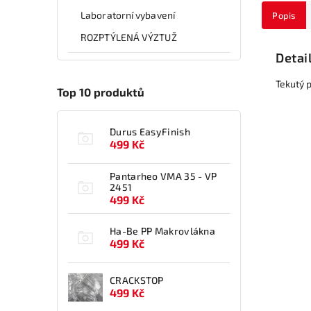
Laboratorní vybavení
Popis
ROZPTÝLENÁ VÝZTUŽ
Detai
Tekutý 
Top 10 produktů
Durus EasyFinish
499 Kč
Pantarheo VMA 35 - VP
2451
499 Kč
Ha-Be PP Makrovlákna
499 Kč
CRACKSTOP
499 Kč