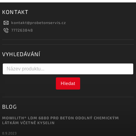
KONTAKT
kontakt
@
probetonservis.cz
777263848
VYHLEDÁVÁNÍ
Hledat
BLOG
MOWILITH® LDM 6880 PRO BETON ODOLNÝ CHEMICKÝM
LÁTKÁM VČETNĚ KYSELIN
8.9.2023